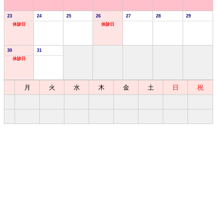
23
24
25
26
27
28
29
休診日
休診日
30
31
休診日
月
火
水
木
金
土
日
祝