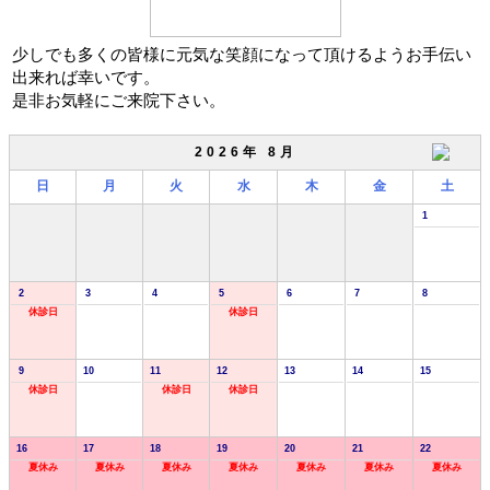
少しでも多くの皆様に元気な笑顔になって頂けるようお手伝い
出来れば幸いです。
是非お気軽にご来院下さい。
2026年 8月
日
月
火
水
木
金
土
1
2
3
4
5
6
7
8
休診日
休診日
9
10
11
12
13
14
15
休診日
休診日
休診日
16
17
18
19
20
21
22
夏休み
夏休み
夏休み
夏休み
夏休み
夏休み
夏休み