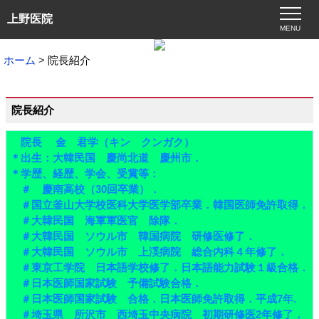
上野医院
MENU
ホーム
院長紹介
院長紹介
院長 金 君学（キン クンガク）
＊出生：大韓民国 慶尚北道 慶州市．
＊学歴、経歴、学会、受賞等：
＃ 慶南高校（30回卒業）．
＃国立釜山大学校医科大学医学部卒業．韓国医師免許取得．
＃大韓民国 海軍軍医官 除隊．
＃大韓民国 ソウル市 韓国病院 研修医修了．
＃大韓民国 ソウル市 上渓病院 総合内科４年修了．
＃東京工学院 日本語学校修了．日本語能力試験１級合格．
＃日本医師国家試験 予備試験合格．
＃日本医師国家試験 合格．日本医師免許取得．平成7年.
＃埼玉県 所沢市 西埼玉中央病院 初期研修医2年修了．