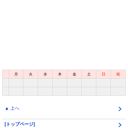
月
火
水
木
金
土
日
祝
▲ 上へ
[トップページ]